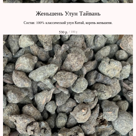
Женьшень Улун Тайвань
Состав: 100% классический улун Китай, корень женьшеня.
р.
530
/
100 g