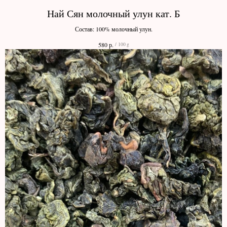
Най Сян молочный улун кат. Б
Состав: 100% молочный улун.
р.
580
/
100 g