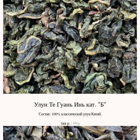
Улун Те Гуань Инь кат. "Б"
Состав: 100% классический улун Китай.
р.
388
/
100 g