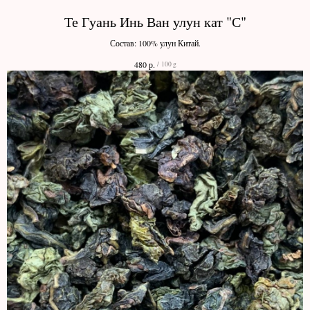
Те Гуань Инь Ван улун кат "С"
Состав: 100% улун Китай.
р.
480
/
100 g