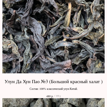
Улун Да Хун Пао №3 (Большой красный халат )
Состав: 100% классический улун Китай.
р.
480
/
100 g