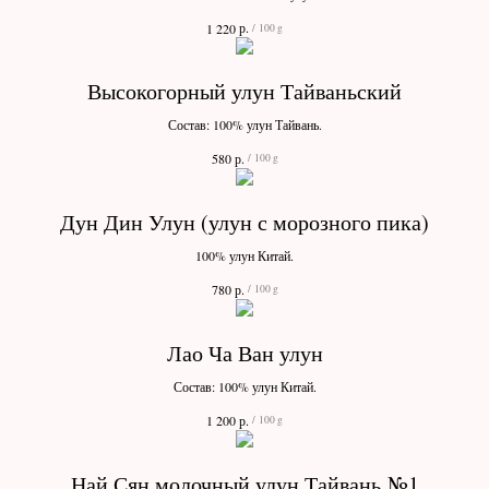
р.
1 220
/
100 g
Высокогорный улун Тайваньский
Состав: 100% улун Тайвань.
р.
580
/
100 g
Дун Дин Улун (улун с морозного пика)
100% улун Китай.
р.
780
/
100 g
Лао Ча Ван улун
Состав: 100% улун Китай.
р.
1 200
/
100 g
Най Сян молочный улун Тайвань №1