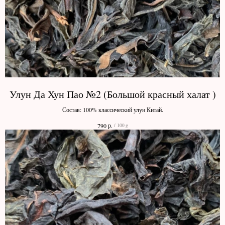
Улун Да Хун Пао №2 (Большой красный халат )
Состав: 100% классический улун Китай.
р.
790
/
100 g