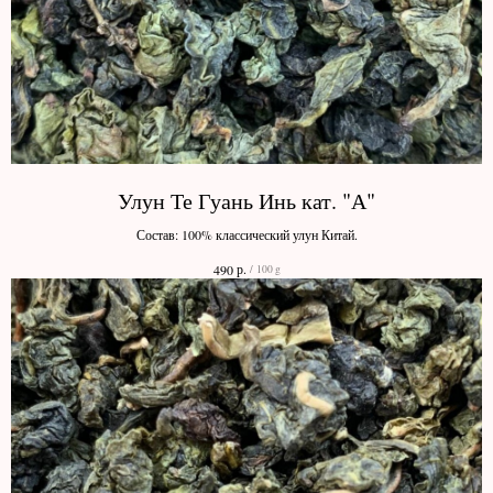
Улун Те Гуань Инь кат. "А"
Состав: 100% классический улун Китай.
р.
490
/
100 g