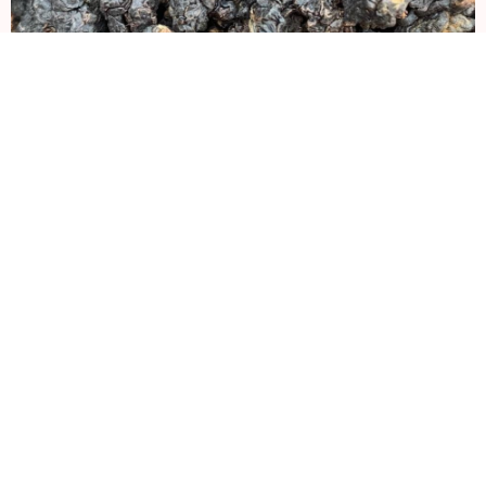
Габа Алишань улун №1
Состав: 100% китайский улун.
р.
1 370
/
100 g