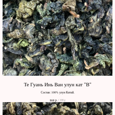
Те Гуань Инь Ван улун кат "В"
Состав: 100% улун Китай.
р.
868
/
100 g