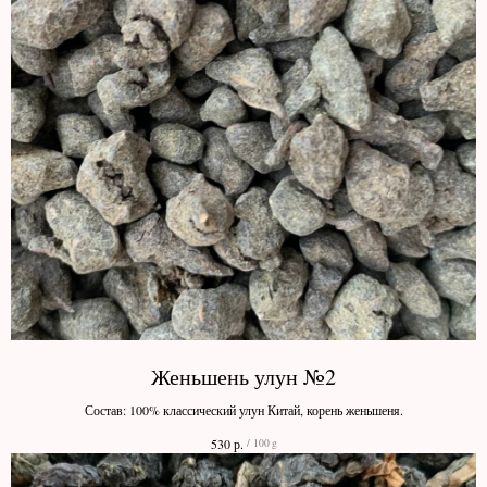
Женьшень улун №2
Состав: 100% классический улун Китай, корень женьшеня.
р.
530
/
100 g