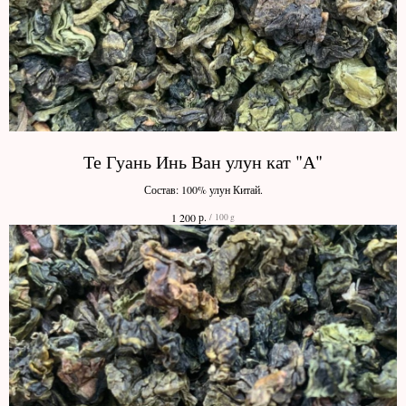
Те Гуань Инь Ван улун кат "А"
Состав: 100% улун Китай.
р.
1 200
/
100 g