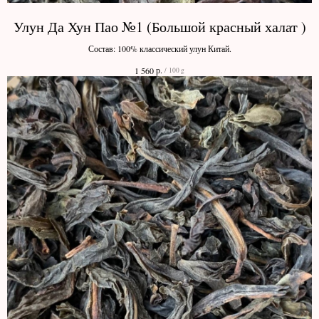
Улун Да Хун Пао №1 (Большой красный халат )
Состав: 100% классический улун Китай.
р.
1 560
/
100 g