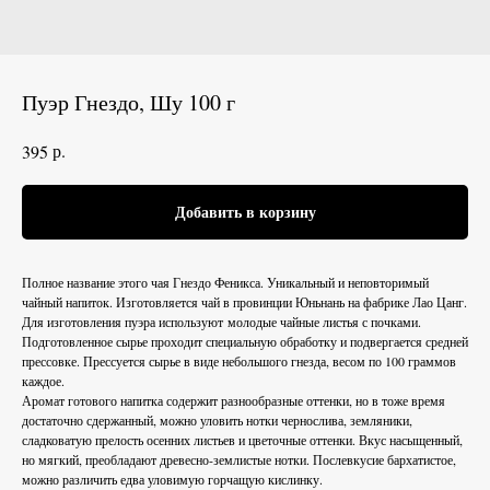
Пуэр Гнездо, Шу 100 г
р.
395
Добавить в корзину
Полное название этого чая Гнездо Феникса. Уникальный и неповторимый
чайный напиток. Изготовляется чай в провинции Юньнань на фабрике Лао Цанг.
Для изготовления пуэра используют молодые чайные листья с почками.
Подготовленное сырье проходит специальную обработку и подвергается средней
прессовке. Прессуется сырье в виде небольшого гнезда, весом по 100 граммов
каждое.
Аромат готового напитка содержит разнообразные оттенки, но в тоже время
достаточно сдержанный, можно уловить нотки чернослива, земляники,
сладковатую прелость осенних листьев и цветочные оттенки. Вкус насыщенный,
но мягкий, преобладают древесно-землистые нотки. Послевкусие бархатистое,
можно различить едва уловимую горчащую кислинку.