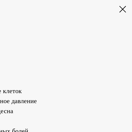
е клеток
ное давление
десна
вных болей