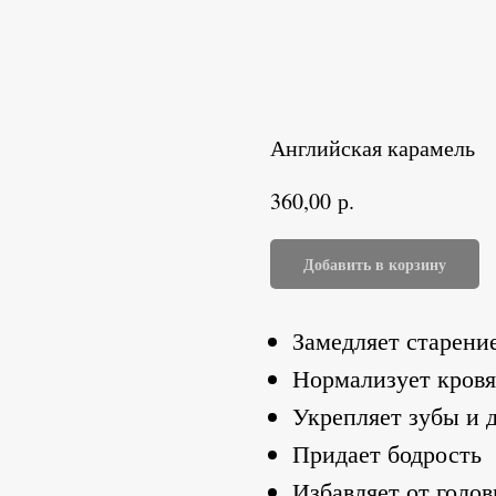
Английская карамель
р.
360,00
Добавить в корзину
Замедляет старени
Нормализует кровя
Укрепляет зубы и 
Придает бодрость
Избавляет от голо